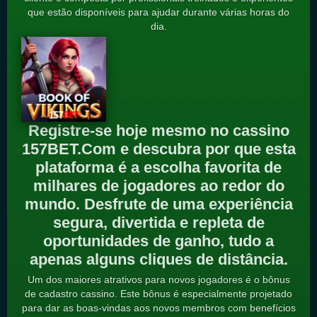
que estão disponíveis para ajudar durante várias horas do
dia.
Registre-se hoje mesmo no cassino
157BET.Com e descubra por que esta
plataforma é a escolha favorita de
milhares de jogadores ao redor do
mundo. Desfrute de uma experiência
segura, divertida e repleta de
oportunidades de ganho, tudo a
apenas alguns cliques de distância.
Um dos maiores atrativos para novos jogadores é o bônus
de cadastro cassino. Este bônus é especialmente projetado
para dar as boas-vindas aos novos membros com benefícios