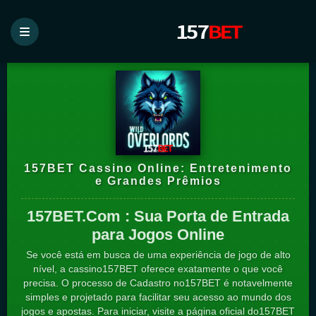
157BET Cassino Online: Entretenimento
e Grandes Prêmios
157BET.Com : Sua Porta de Entrada
para Jogos Online
Se você está em busca de uma experiência de jogo de alto
nível, a cassino157BET oferece exatamente o que você
precisa. O processo de Cadastro no157BET é notavelmente
simples e projetado para facilitar seu acesso ao mundo dos
jogos e apostas. Para iniciar, visite a página oficial do157BET