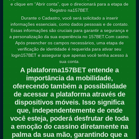
e clique em “Abrir conta”, que o direcionará para a etapa de
Registro na157BET.
Durante o Cadastro, você será solicitado a inserir
informações essenciais, como dados pessoais e de contato.
Essas informações são cruciais para garantir a segurança e
a personalização da sua experiência no 157BET.Com casino.
Após preencher os campos necessários, uma etapa de
verificação de identidade é requerida para ativar seu
login157BET e assegurar que apenas você tenha acesso à
sua conta.
A plataforma157BET entende a
importância da mobilidade,
oferecendo também a possibilidade
de acessar a plataforma através de
dispositivos móveis. Isso significa
que, independentemente de onde
você esteja, poderá desfrutar de toda
a emoção do cassino diretamente na
palma da sua mão, garantindo que a